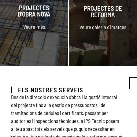
Veure galeria d'imatges
Veure galeria d'imatges
PROJECTES
PROJECTES DE
D'OBRA NOVA
REFORMA
VEURE
VEURE
Veure més
Veure galeria d'imatges
ELS NOSTRES SERVEIS
Des de la direcció d’execució d’obra i la gestió integral
del projecte fins a la gestió de pressupostos i de
tramitacions de cèdules i certificats, passant per
auditories i inspeccions tècniques, a IPS Tècnic posem
al teu abast tots els serveis que puguis necessitar en
relació al teu projecte de construcció o reforma, perquè