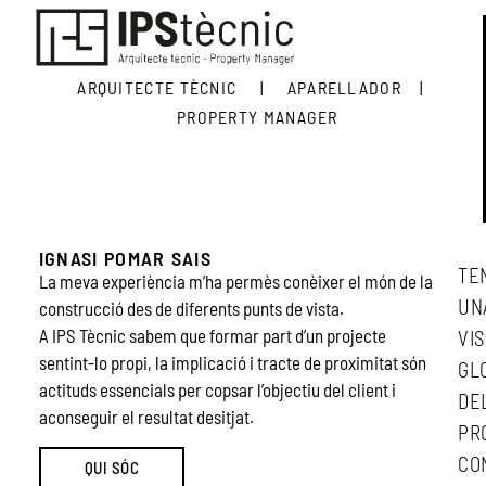
ARQUITECTE TÈCNIC | APARELLADOR |
PROPERTY MANAGER
IGNASI POMAR SAIS
TE
La meva experiència m’ha permès conèixer el món de la
UN
construcció des de diferents punts de vista.
A IPS Tècnic sabem que formar part d’un projecte
VIS
sentint-lo propi, la implicació i tracte de proximitat són
GL
actituds essencials per copsar l’objectiu del client i
DE
aconseguir el resultat desitjat.
PR
CO
QUI SÓC