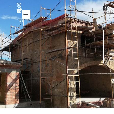
CA
ES